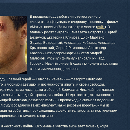
В прошлом году любители отечественного
кинематографа увидели очередную новинку – фильм
«Матч», посетив 7d кинотеатр в москве (
сайт
). В
главных ролях сыграли Елизавета Боярская, Сергей
Безруков, Екатерина Климова, Дирк Мартенс,
Эдуард Безродный, Александр Кобзарь, Александр
Крыжановский, Сергей Романович, Александр
Кобзарь. Режиссером картины стал Андрей
Малюков. Музыку к фильму написали Ричард
Горовиц, Иван Бурляев. Бюджет киноленты составил
восемь миллионов долларов.
оду. Главный герой — Николай Раневич — фаворит Киевского
о и любимой девушки, и возможности играть, и своей свободы.
жду местными командами и сборной Вермахта. Николай приглашает
ься за честь родной страны, за любовь! Надо сказать, что кинолента
 Андрей Малюков, режиссер картины превосходно снимает подобные
 руку к созданию таких кинолент, как «Грозовые ворота», «Мы из
ован на событиях, происходящих в действительности, за исключением
привлекает внимание к картине.
и жестокость войны. Особенные чувства вызывает момент, когда