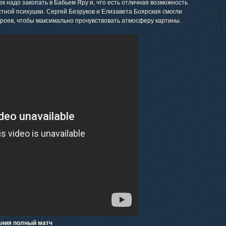
к надо закопать в Бабьем Яру и, что есть отличная возможность
тной психушки. Сергей Безруков и Елизавета Боярская смогли
ероев, чтобы максимально прочувствовать атмосферу картины.
ания полный матч