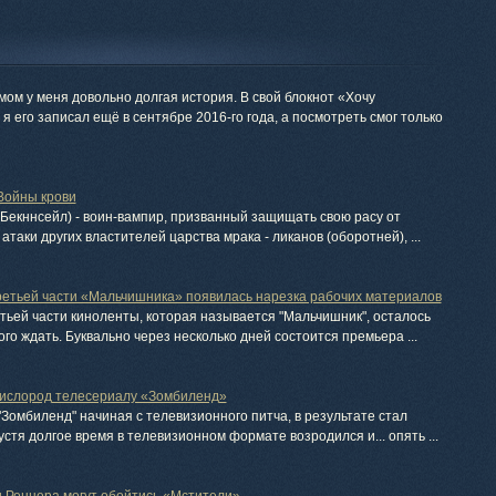
ом у меня довольно долгая история. В свой блокнот «Хочу
я его записал ещё в сентябре 2016-го года, а посмотреть смог только
 Войны крови
 Бекннсейл) - воин-вампир, призванный защищать свою расу от
атаки других властителей царства мрака - ликанов (оборотней), ...
ретьей части «Мальчишника» появилась нарезка рабочих материалов
тьей части киноленты, которая называется "Мальчишник", осталось
го ждать. Буквально через несколько дней состоится премьера ...
ислород телесериалу «Зомбиленд»
Зомбиленд" начиная с телевизионного питча, в результате стал
стя долгое время в телевизионном формате возродился и... опять ...