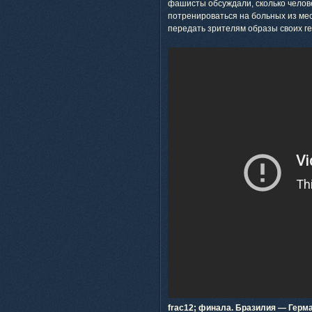
фашисты обсуждали, сколько челове
потренироваться на больных из мес
передать зрителям образы своих г
frac12; финала. Бразилия — Герм