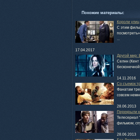
Похожие материалы:
Короли улиц
С этим фильм
посмотреть» 
...
17.04.2017
Другой мир:
Селнн (Кент
бесконечной 
14.11.2016
Со съемок т
Фанатам тре
совсем немно
28.06.2013
Перекрыли к
Телесериал "
фильмом, спу
28.06.2013